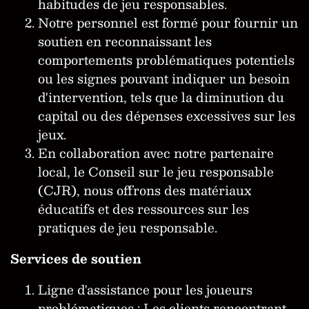
habitudes de jeu responsables.
Notre personnel est formé pour fournir un
soutien en reconnaissant les
comportements problématiques potentiels
ou les signes pouvant indiquer un besoin
d'intervention, tels que la diminution du
capital ou des dépenses excessives sur les
jeux.
En collaboration avec notre partenaire
local, le Conseil sur le jeu responsable
(CJR), nous offrons des matériaux
éducatifs et des ressources sur les
pratiques de jeu responsable.
Services de soutien
Ligne d'assistance pour les joueurs
problématiques : Les clients rencontrant