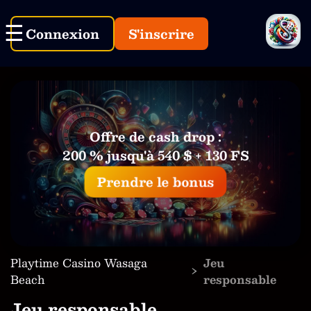
Connexion
S'inscrire
Offre de cash drop :
200 % jusqu'à 540 $ + 130 FS
Prendre le bonus
Playtime Casino Wasaga
Jeu
›
Beach
responsable
Jeu responsable