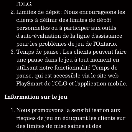
l'OLG.
Limites de dépôt : Nous encourageons les
clients à définir des limites de dépôt
personnelles ou à participer aux outils
d'auto-évaluation de la ligne d'assistance
pour les problèmes de jeu de l'Ontario.
Temps de pause : Les clients peuvent faire
une pause dans le jeu à tout moment en
utilisant notre fonctionnalité Temps de
pause, qui est accessible via le site web
PlaySmart de l'OLG et l'application mobile.
Information sur le jeu
Nous promouvons la sensibilisation aux
risques de jeu en éduquant les clients sur
des limites de mise saines et des